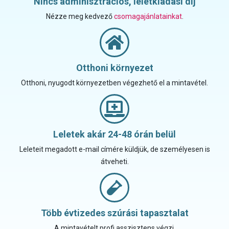
Nincs adminisztrációs, leletkiadási díj
Nézze meg kedvező
csomagajánlatainkat
.
Otthoni környezet
Otthoni, nyugodt környezetben végezhető el a mintavétel.
Leletek akár 24-48 órán belül
Leleteit megadott e-mail címére küldjük, de személyesen is
átveheti.
Több évtizedes szúrási tapasztalat
A mintavételt profi asszisztens végzi.