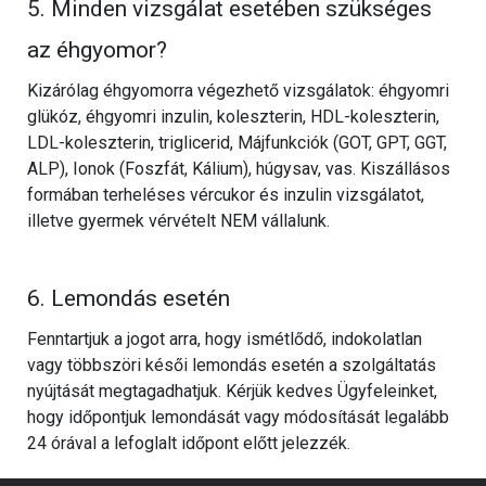
5. Minden vizsgálat esetében szükséges
az éhgyomor?
Kizárólag éhgyomorra végezhető vizsgálatok: éhgyomri
glükóz, éhgyomri inzulin, koleszterin, HDL-koleszterin,
LDL-koleszterin, triglicerid, Májfunkciók (GOT, GPT, GGT,
ALP), Ionok (Foszfát, Kálium), húgysav, vas. Kiszállásos
formában terheléses vércukor és inzulin vizsgálatot,
illetve gyermek vérvételt NEM vállalunk.
6. Lemondás esetén
Fenntartjuk a jogot arra, hogy ismétlődő, indokolatlan
vagy többszöri késői lemondás esetén a szolgáltatás
nyújtását megtagadhatjuk. Kérjük kedves Ügyfeleinket,
hogy időpontjuk lemondását vagy módosítását legalább
24 órával a lefoglalt időpont előtt jelezzék.