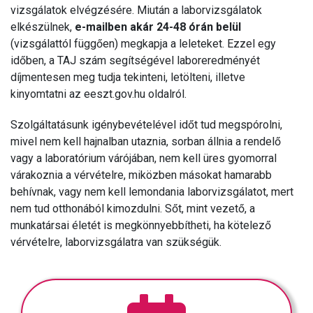
vizsgálatok elvégzésére. Miután a laborvizsgálatok
elkészülnek,
e-mailben akár 24-48 órán belül
(vizsgálattól függően) megkapja a leleteket. Ezzel egy
időben, a TAJ szám segítségével laboreredményét
díjmentesen meg tudja tekinteni, letölteni, illetve
kinyomtatni az eeszt.gov.hu oldalról.
Szolgáltatásunk igénybevételével időt tud megspórolni,
mivel nem kell hajnalban utaznia, sorban állnia a rendelő
vagy a laboratórium várójában, nem kell üres gyomorral
várakoznia a vérvételre, miközben másokat hamarabb
behívnak, vagy nem kell lemondania laborvizsgálatot, mert
nem tud otthonából kimozdulni. Sőt, mint vezető, a
munkatársai életét is megkönnyebbítheti, ha kötelező
vérvételre, laborvizsgálatra van szükségük.