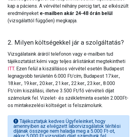
kap a páciens. A vérvétel néhány percig tart, az elkészült
eredményeket
e-mailben akár 24-48 órán belül
(vizsgálattól függően) megkapja.
2. Milyen költségekkel jár a szolgáltatás?
Vizsgálataink áráról telefonon vagy e-mailben tud
tájékoztatást kérni vagy teljes árlistánkat megtekintheti
ITT
. Ezen felül a kiszállásos vérvétel esetén Budapest
legnagyobb területén 6.000 Ft/cím, Budapest 17.ker.,
18.ker., 19.ker., 20.ker., 21.ker., 22.ker., 23.ker., 8.000
Ft/cím kiszállási, illetve 3.500 Ft/fő vérvételi díjat
számolunk fel. Vizelet- és székletminta esetén 2.000Ft-
os mintakezelési költséget is felszámolunk.
Tájékoztatjuk kedves Ügyfeleinket, hogy
amennyiben az elvégzett laborvizsgálatok térítési
díjának összege nem haladja meg a 5.000 Ft-ot,
akkor 5.000 Ft vizsgálati díjat számítunk fel.