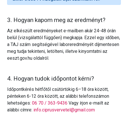
3. Hogyan kapom meg az eredményt?
Az elkészült eredményeket e-mailben akár 24-48 órán
belül (vizsgálattól függően) megkapja. Ezzel egy időben,
a TAJ szám segítségével laboreredményét díjmentesen
meg tudja tekinteni, letölteni, illetve kinyomtatni az
eeszt.gov.hu oldalról.
4. Hogyan tudok időpontot kérni?
Időpontkérés hétfőtől csütörtökig 6–18 óra között,
pénteken 6-12 óra között, az alábbi telefonszámon
lehetséges:
06 70 / 363-9436
Vagy írjon e-mailt az
alábbi címre:
info.ciprusvervetel@gmail.com